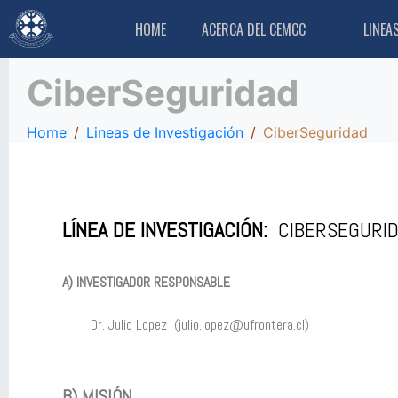
HOME
ACERCA DEL CEMCC
LINEA
CiberSeguridad
Home
Lineas de Investigación
CiberSeguridad
LÍNEA DE INVESTIGACIÓN:
CIBERSEGURI
A) INVESTIGADOR RESPONSABLE
Dr. Julio Lopez (julio.lopez@ufrontera.cl)
B) MISIÓN