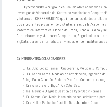
El CyberSecurity Workgroup es una iniciativa académica cientí
investigación/desarrollo del Centro de Modelación y Computaci
y futuros en CIBERSEGURIDAD que imponen los de desarrollos 
Sus integrantes provienen de distintas áreas de la Academia y
Matemática, Informática, Ciencia de Datos, Ciencia jurídica y s
Criptosistemas y Multiparty Computation, Seguridad de sistem
BigData, Derecho informático, en vinculación con institucione
C) INTEGRANTES/COLABORADORES
Dr. Julio López Fenner: Criptografía, Multiparty Compu
Dr. Carlos Cares: Modelos de anticipación, Ingeniería d
Ing. Paulo Colomés: Redes y Proof of Concept para segu
Dra Ania Cravero: BigDATA y CyberSec.
Ing. Mauricio Dieguez: Gestión de CyberSec y Normas
Dr. Samuel Sepulveda: Ingeniería de requerimientos para
Dra. Hellen Pachecho Castillo: Derecho Informático